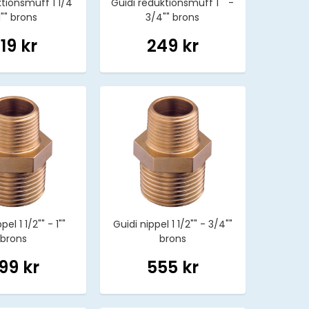
tionsmuff 1 1/4""
Guidi reduktionsmuff 1"" -
1"" brons
3/4"" brons
19 kr
249 kr
pel 1 1/2"" - 1""
Guidi nippel 1 1/2"" - 3/4""
brons
brons
99 kr
555 kr