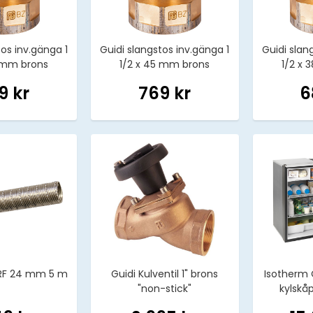
tos inv.gänga 1
Guidi slangstos inv.gänga 1
Guidi slan
0 mm brons
1/2 x 45 mm brons
1/2 x
9 kr
769 kr
6
 RF 24 mm 5 m
Guidi Kulventil 1" brons
Isotherm 
"non-stick"
kylskåp