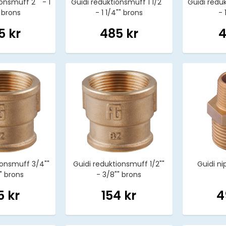
onsmuff 2"" - 1
Guidi reduktionsmuff 1 1/2""
Guidi reduk
" brons
- 1 1/4"" brons
- 
5 kr
485 kr
4
ionsmuff 3/4""
Guidi reduktionsmuff 1/2""
Guidi nip
"" brons
- 3/8"" brons
5 kr
154 kr
4