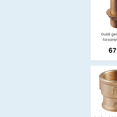
Guidi g
försänkt
67