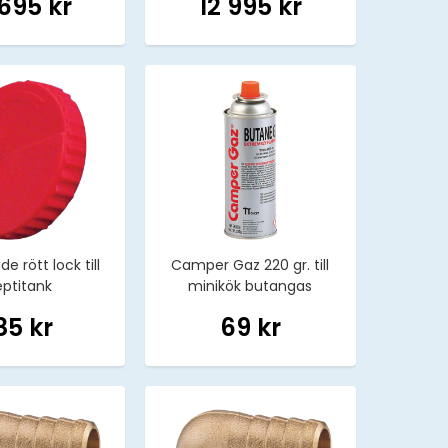
 695 kr
12 995 kr
e rött lock till
Camper Gaz 220 gr. till
eptitank
minikök butangas
85 kr
69 kr