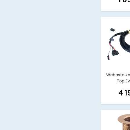
Webasto kabe
Top E
4 1