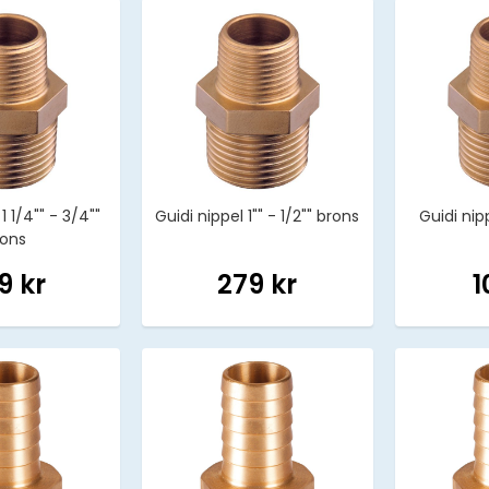
1 1/4"" - 3/4""
Guidi nippel 1"" - 1/2"" brons
Guidi nipp
rons
9 kr
279 kr
1