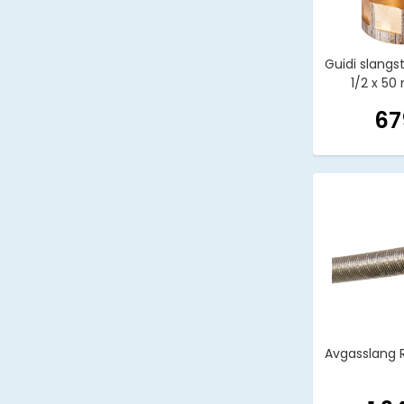
Guidi slangs
1/2 x 5
67
Avgasslang