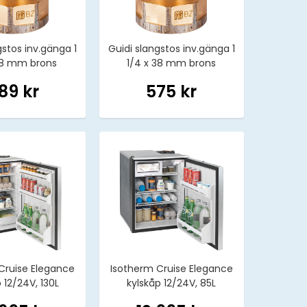
gstos inv.gänga 1
Guidi slangstos inv.gänga 1
 38 mm brons
1/4 x 38 mm brons
89 kr
575 kr
Cruise Elegance
Isotherm Cruise Elegance
 12/24V, 130L
kylskåp 12/24V, 85L