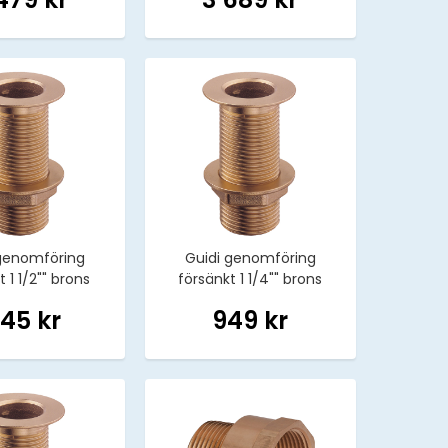
genomföring
Guidi genomföring
 1 1/2"" brons
försänkt 1 1/4"" brons
145 kr
949 kr