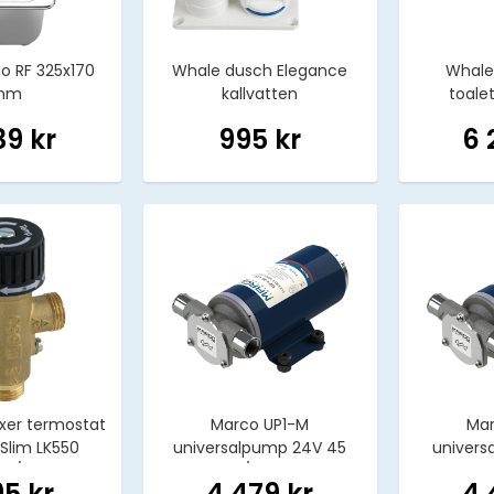
ho RF 325x170
Whale dusch Elegance
Whale
mm
kallvatten
toale
39 kr
995 kr
6 
xer termostat
Marco UP1-M
Mar
c/Slim LK550
universalpump 24V 45
univers
"-1/2""
l/min
95 kr
4 479 kr
4 