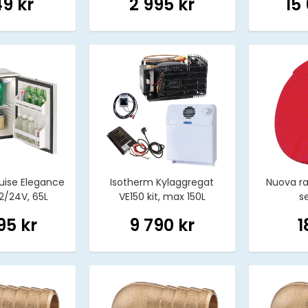
49 kr
2 995 kr
15
uise Elegance
Isotherm Kylaggregat
Nuova rad
12/24V, 65L
VE150 kit, max 150L
s
95 kr
9 790 kr
1