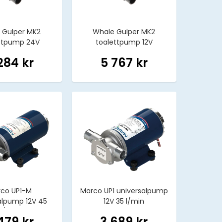
 Gulper MK2
Whale Gulper MK2
ttpump 24V
toalettpump 12V
284 kr
5 767 kr
co UP1-M
Marco UP1 universalpump
alpump 12V 45
12V 35 l/min
l/min
479 kr
3 689 kr