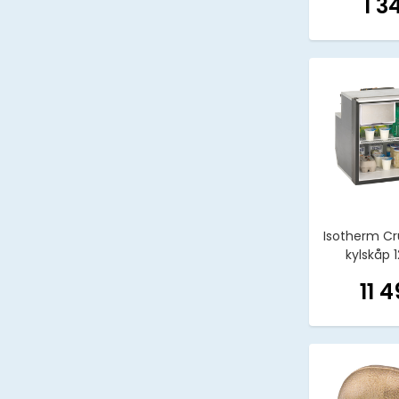
1 3
Isotherm Cr
kylskåp 
11 4