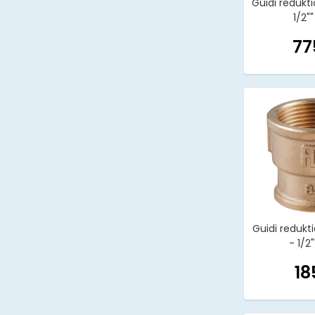
Guidi redukti
1/2"
77
Guidi redukt
- 1/2
18