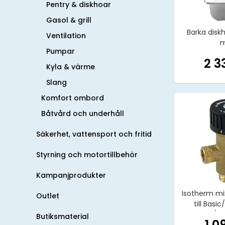
Pentry & diskhoar
Gasol & grill
Barka disk
Ventilation
Pumpar
2 3
Kyla & värme
Slang
Komfort ombord
Båtvård och underhåll
Säkerhet, vattensport och fritid
Styrning och motortillbehör
Kampanjprodukter
Isotherm mi
Outlet
till Basi
1/2"
Butiksmaterial
1 0