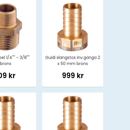
el 1/4"" - 3/8""
Guidi slangstos inv.gänga 2
brons
x 50 mm brons
09 kr
999 kr