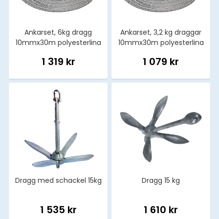
Ankarset, 6kg dragg
Ankarset, 3,2 kg draggar
10mmx30m polyesterlina
10mmx30m polyesterlina
1 319 kr
1 079 kr
Dragg med schackel 15kg
Dragg 15 kg
1 535 kr
1 610 kr