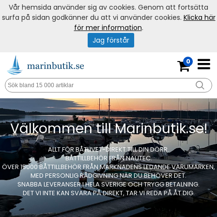
Vår hemsida använder sig av cookies. Genom att fortsätta
surfa på sidan godkänner du att vi använder cookies.
Klicka här
för mer information
.
Jag förstår
0
Välkommen till Marinbutik.se!
ALLT FÖR BÅTLIVET-DIREKT TILL DIN DÖRR.
BÅTTILLBEHÖR FRÅN NAUTEC.
ÖVER 15000 BÅTTILLBEHÖR FRÅN MARKNADENS LEDANDE VARUMÄRKEN,
MED PERSONLIG RÅDGIVNING NÄR DU BEHÖVER DET.
SNABBA LEVERANSER I HELA SVERIGE OCH TRYGG BETALNING.
DET VI INTE KAN SVARA PÅ DIREKT, TAR VI REDA PÅ ÅT DIG.