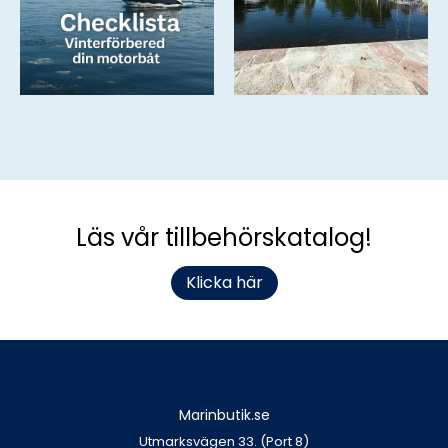
Läs vår tillbehörskatalog!
Klicka här
Marinbutik.se
Utmarksvägen 33. (Port 8)