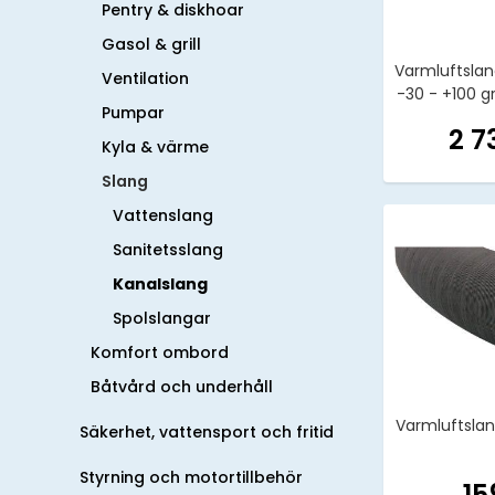
Pentry & diskhoar
Gasol & grill
Varmluftsl
Ventilation
-30 - +100 g
Pumpar
2 7
Kyla & värme
Slang
Vattenslang
Sanitetsslang
Kanalslang
Spolslangar
Komfort ombord
Båtvård och underhåll
Varmluftsl
Säkerhet, vattensport och fritid
Styrning och motortillbehör
15