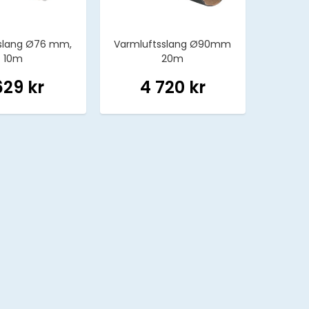
slang Ø76 mm,
Varmluftsslang Ø90mm
10m
20m
629 kr
4 720 kr