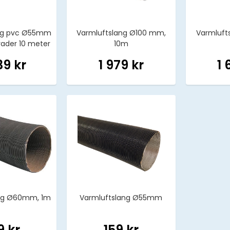
ang pvc Ø55mm
Varmluftslang Ø100 mm,
Varmluft
rader 10 meter
10m
39 kr
1 979 kr
1 
ang Ø60mm, 1m
Varmluftslang Ø55mm
9 kr
159 kr