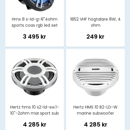
Hmx 8 s-ld-g-8"4ohm
1852 VHF högtalare 8W, 4
sports coax rgb led set
ohm
3 495 kr
249 kr
Hertz hms 10 s2-ld-sw.1-
Hertz HMS 10 B2-LD-W
10"-2ohm mar.sport sub
marine subwoofer
sl-wh
4 285 kr
4 285 kr