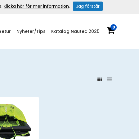
s.
Klicka här för mer information
.
Jag förstår
0
Retur
Nyheter/Tips
Katalog Nautec 2025