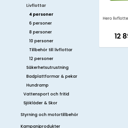
Livflottar
4 personer
Hero livflot
6 personer
8 personer
12 8
10 personer
Tillbehör till livflottar
12 personer
Säkerhetsutrustning
Badplattformar & pekar
Hundramp
Vattensport och fritid
Sjökläder & Skor
Styrning och motortillbehör
Kampanjprodukter