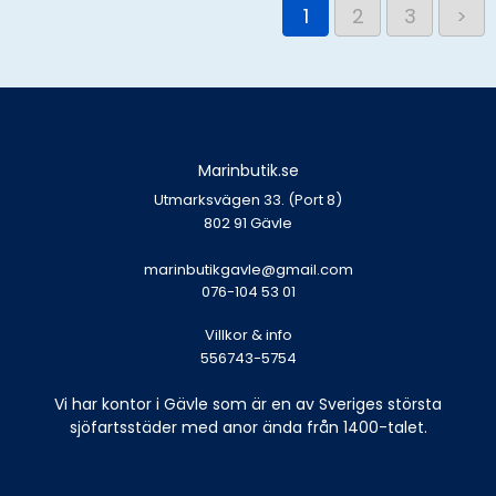
1
2
3
>
Marinbutik.se
Utmarksvägen 33. (Port 8)
802 91 Gävle
marinbutikgavle@gmail.com
076-104 53 01
Villkor & info
556743-5754
Vi har kontor i Gävle som är en av Sveriges största
sjöfartsstäder med anor ända från 1400-talet.