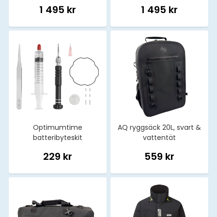
1 495 kr
1 495 kr
Optimumtime
AQ ryggsäck 20L, svart &
batteribyteskit
vattentät
229 kr
559 kr