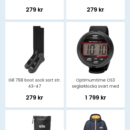
279 kr
279 kr
Gill 768 boot sock sort str.
Optimumtime OS3
43-47
seglarklocka svart med
röd
279 kr
1 799 kr