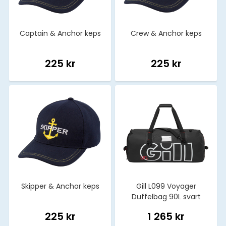
Captain & Anchor keps
Crew & Anchor keps
225 kr
225 kr
Skipper & Anchor keps
Gill L099 Voyager
Duffelbag 90L svart
225 kr
1 265 kr