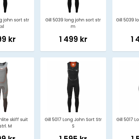
g john sort str
Gill 5039 long john sort str
Gill 5039 l
xxl
m
99 kr
1 499 kr
1 
lite skiff suit
Gill 5017 Long John Sort Str
Gill 5017 L
strl. M
S
99 kr
1 595 kr
1 