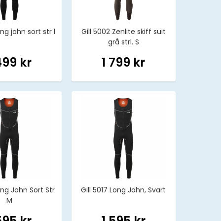
ong john sort str l
Gill 5002 Zenlite skiff suit
grå strl. S
499 kr
1 799 kr
ong John Sort Str
Gill 5017 Long John, Svart
M
595 kr
1 595 kr