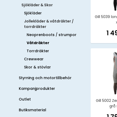
Sjökläder & Skor
Sjökläder
Gill 5039 lon
Jollekläder & våtdräkter /
torrdräkter
1 4
Neoprenboots / strumpor
Våtdräkter
Torrdräkter
Crewwear
Skor & stövlar
Styrning och motortillbehör
Kampanjprodukter
Outlet
Gill 5002 Zen
grå 
Butiksmaterial
1 7