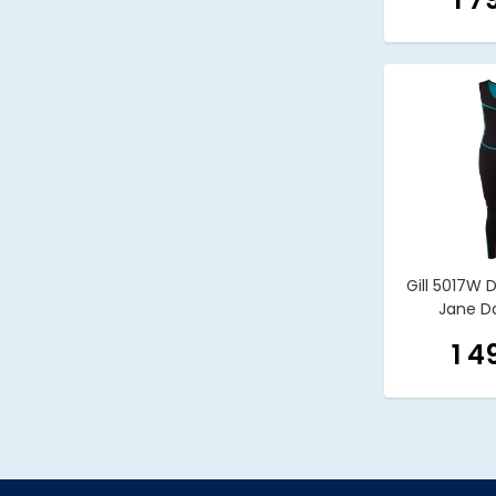
Gill 5017W
Jane Da
1 4