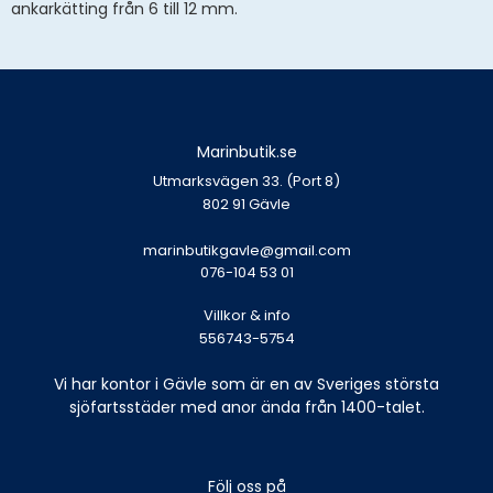
ankarkätting från 6 till 12 mm.
Marinbutik.se
Utmarksvägen 33. (Port 8)
802 91 Gävle
marinbutikgavle@gmail.com
076-104 53 01
Villkor & info
556743-5754
Vi har kontor i Gävle som är en av Sveriges största
sjöfartsstäder med anor ända från 1400-talet.
Följ oss på