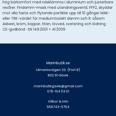
hög bärkomfort med näsklämma i aluminium och justerbara
resårer. Findamm-mask med utandningsventil, FFP2, skyddar
mot alla fasta och flytande partiklar upp till 10 gånger MAK-
eller TRK-värdet för mediumtoxiskt damm och R: såsom
Asbest, krom, koppar, titan, lövved, svetsning och lödning ·
CE-godkänd · EN 149:2001 + A1:2009
Marinbutik.se
Utmarksvägen 33. (Port 8)
802 91 Gävle
marinbutikgavle@gmail.com
076-104 53 01
Villkor & info
556743-5754