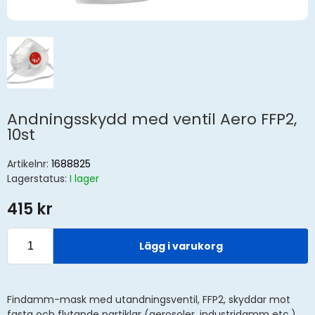
Andningsskydd med ventil Aero FFP2,
10st
Artikelnr:
1688825
Lagerstatus:
I lager
415 kr
Lägg i varukorg
Findamm-mask med utandningsventil, FFP2, skyddar mot
fasta och flytande partiklar (aerosoler, industridamm etc.)