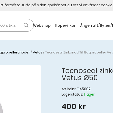
t fortsätta surfa på sidan godkänner du att vi använder cookie
Webshop
Köpevillkor
Ångerrätt/Byten/
gpropelleranoder
/
Vetus
/
Tecnoseal Zinkanod Till Bogpropeller Ve
Tecnoseal zink
Vetus Ø50
Artikelnr:
1145002
Lagerstatus:
I lager
400 kr