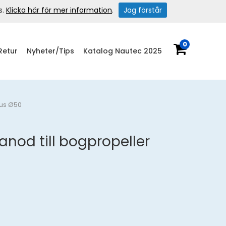
s.
Klicka här för mer information
.
Jag förstår
0
Retur
Nyheter/Tips
Katalog Nautec 2025
tus Ø50
anod till bogpropeller