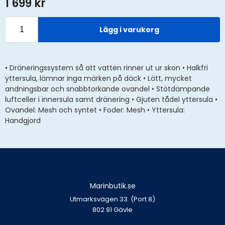
1 699 kr
Lägg i varukorg
• Dräneringssystem så att vatten rinner ut ur skon • Halkfri
yttersula, lämnar inga märken på däck • Lätt, mycket
andningsbar och snabbtorkande ovandel • Stötdämpande
luftceller i innersula samt dränering • Gjuten tådel yttersula •
Ovandel: Mesh och syntet • Foder: Mesh • Yttersula:
Handgjord
Marinbutik.se
Utmarksvägen 33. (Port 8)
802 91 Gävle