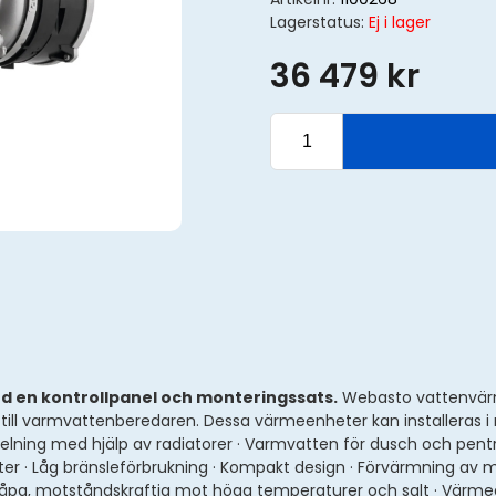
Lagerstatus:
Ej i lager
36 479 kr
 en kontrollpanel och monteringssats.
Webasto vattenvärma
ng till varmvattenberedaren. Dessa värmeenheter kan installer
 med hjälp av radiatorer · Varmvatten för dusch och pentry · T
r · Låg bränsleförbrukning · Kompakt design · Förvärmning av moto
pa, motståndskraftig mot höga temperaturer och salt · Värmeeff