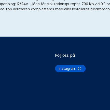
 spänning: 12/24V · Flöde för cirkulationspumpar: 700 l/h vid 0,3 b
o Top värmaren kompletteras med eller installeras tillsammans
Följ oss på
Instagram