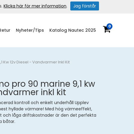
s.
Klicka här för mer information
.
Jag förstår
0
Retur
Nyheter/Tips
Katalog Nautec 2025
 Kw 12v Diesel - Vandvarmer Inkl Kit
o pro 90 marine 9,1 kw
ndvarmer inkl kit
erad kontroll och enkelt underhåll Upplev
est hyllade värmare! Med hög värmeeffekt,
t och låga driftskostnader är den det perfekta
 båtar.