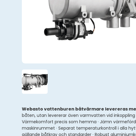
Webasto vattenburen båtvärmare levereras med
båten, utan levererar även varmvatten vid inkoppli
Värmekomfort precis som hemma · Jämn värmefördelning
maskinrummet · Separat temperaturkontroll i alla hytte
gällande båtkrav och standarder · Robust aluminiumkå