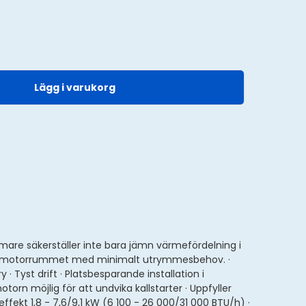
Lägg i varukorg
re säkerställer inte bara jämn värmefördelning i
as i motorrummet med minimalt utrymmesbehov. ·
yst drift · Platsbesparande installation i
rn möjlig för att undvika kallstarter · Uppfyller
ekt 1,8 - 7,6/9,1 kW (6 100 - 26 000/31 000 BTU/h) ·