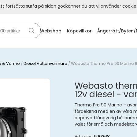
t fortsätta surfa på sidan godkänner du att vi använder cookie
Webshop
Köpevillkor
Ångerrätt/Byten/
a & Värme
/
Diesel Vattenvärmare
/
Webasto Thermo Pro 90 Marine 9,1
Webasto therm
12v diesel - va
Thermo Pro 90 Marine – avanc
fördelarna med en av våra m
beprövad långvarig hållbarhe
valet för små och medelstora
Artikelnr:
1100268