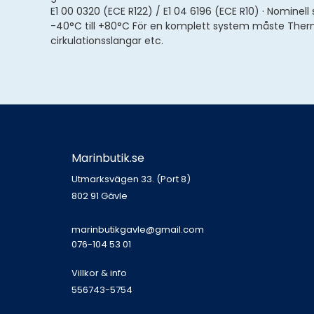
E1 00 0320 (ECE R122) / E1 04 6196 (ECE R10) · Nominell
-40°C till +80°C För en komplett system måste Therm
cirkulationsslangar etc.
Marinbutik.se
Utmarksvägen 33. (Port 8)
802 91 Gävle
marinbutikgavle@gmail.com
076-104 53 01
Villkor & info
556743-5754